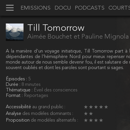
EMISSIONS
DOCU
PODCASTS
COURT
Till Tomorrow
Aimée Bouchet et Pauline Mignola
A la manière d'un voyage initiatique, Till Tomorrow part à
dépendantes de l'hémisphère Nord pour mieux repenser not
monde autour de nous semble devenir fou, il est salutaire de 
souvent oubliés et dont les paroles sont pourtant si sages.
Épisodes :
5
Durée :
8 minutes
Thématique :
Éveil des consciences
Format :
Reportages
Accessibilité
au grand public :
Analyse
des modèles dominants :
Proposition
de modèles alternatifs :