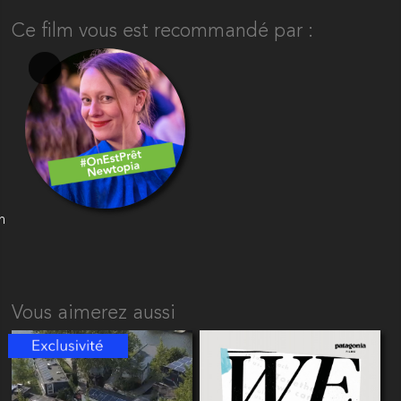
Ce film vous est recommandé par :
n
Vous aimerez aussi