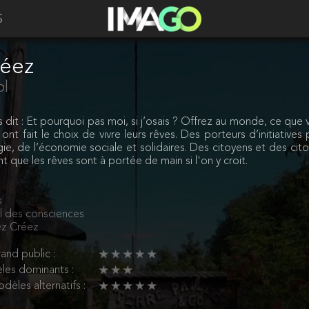
S
réez
ol
s dit : Et pourquoi pas moi, si j’osais ? Offrez au monde, ce qu
 ont fait le choix de vivre leurs rêves. Des porteurs d’initiative
gie, de l’économie sociale et solidaires. Des citoyens et des 
 que les rêves sont à portée de main si l'on y croit.
s
l des consciences
z Créez
and public :
les dominants :
dèles alternatifs :