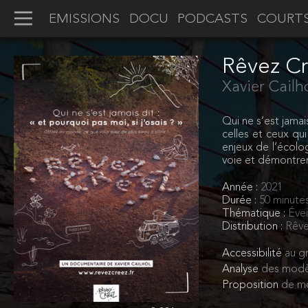
EMISSIONS
DOCU
PODCASTS
COURT
Rêvez C
Xavier Cailh
Qui ne s’est jamai
celles et ceux qui
enjeux de l’écolo
voie et démontrent
Année :
2021
Durée :
50 minute
Thématique :
Évei
Distribution :
Rêve
Accessibilité
au gr
Analyse
des modè
Proposition
de mo