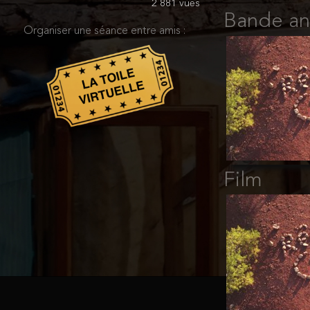
2 881 vues
Bande a
Organiser une séance entre amis :
Film