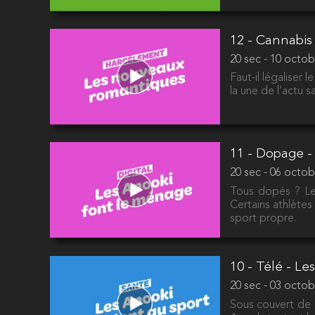
12 - Cannabis 
20 sec - 10 octob
Faut-il légaliser
la une de l’actu 
11 - Dopage -
20 sec - 06 octob
Tous dopés ? Les
Certains athlètes
sport propre.
10 - Télé - Le
20 sec - 03 octob
Sous couvert de p