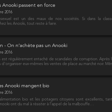
es Anooki passent en force
re 2016
sexuel est un des maux de nos sociétés. Si dans la class
ez les Anooki, tout reste à faire.
on - On n’achète pas un Anooki
re 2016
 est régulièrement entaché de scandales de corruption. Après la
d'organiser eux-mêmes les ventes de place au marché noir. Même 
Les Anooki mangent bio
re 2016
alimentation bio et les potagers citoyens sont excellents, ta
ooki ont du mal à résister à l’appel de la malbouffe…