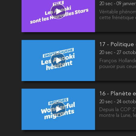
20 sec - 09 janvie
Véritable phénom
cette frénétique c
17 - Politiqu
20 sec - 27 octob
François Hollan
pouvoir puis ceu
16 - Planète 
20 sec - 24 octob
Depuis la COP 21,
montre la Lune, 