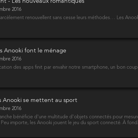
ent - Les nouveaux romantiques
embre 2016
arcèlement renouvellent sans cesse leurs méthodes… Les Anooki 
Les Anooki font le ménage
embre 2016
cation des apps finit par envahir notre smartphone, un bon cou
es Anooki se mettent au sport
embre 2016
anche bénéficie d'une multitude d'objets connectés pour mesurer
? Peu importe, les Anooki jouent le jeu du sport connecté. À fond