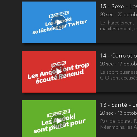
15 - Sexe - L
20 sec - 20 octob
Le harcèlement 
manifestement, ch
14 - Corrupti
20 sec - 17 octob
Le sport business
CIO sont accusés 
13 - Santé - 
20 sec - 13 octob
Pas de doute, l’
Néanmoins, les An