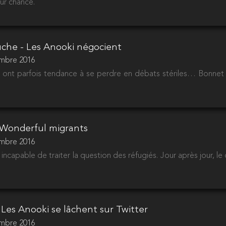
ur chance.
uche - Les Anooki négocient
embre 2016
 ont parfois tendance à se perdre en débats stériles… Bonnet 
- Wonderful migrants
embre 2016
ncapable de traiter la question des réfugiés. Jour après jour, le d
 Les Anooki se lâchent sur Twitter
embre 2016