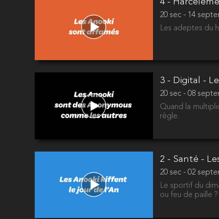
4 - Harcèlem
20 sec - 14 sept
Les adeptes du h
3 - Digital - 
20 sec - 08 sept
Quand la multipli
règle.
2 - Santé - L
20 sec - 02 sept
Le sportif du dim
ou feu de paille 