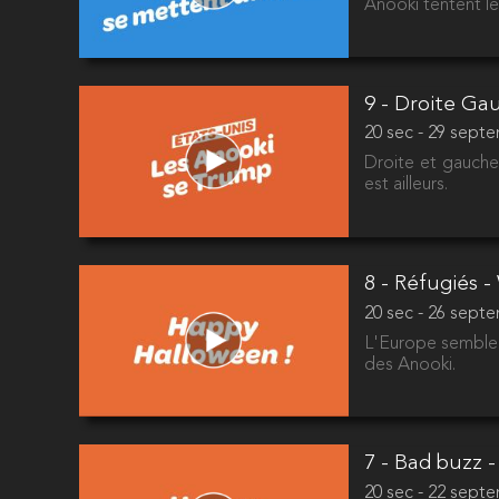
Anooki tentent le
9 - Droite Ga
20 sec - 29 sept
Droite et gauche
est ailleurs.
8 - Réfugiés 
20 sec - 26 sept
L'Europe semble i
des Anooki.
7 - Bad buzz -
20 sec - 22 sept