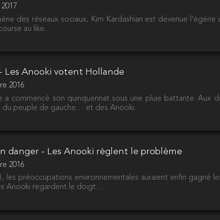
r 2017
ène des réseaux sociaux, Kim Kardashian est devenue l’égérie d
ourse au like.
e - Les Anooki votent Hollande
re 2016
de a commencé son quinquennat sous une pluie battante. Aux 
x du peuple de gauche… et des Anooki.
en danger - Les Anooki règlent le problème
re 2016
 les préoccupations environnementales auraient enfin gagné les
les Anooki regardent le doigt…