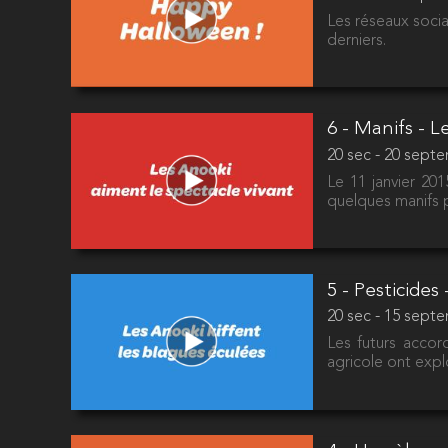
Les réseaux socia
derniers.
6 - Manifs - 
20 sec - 20 sept
Le 11 janvier 20
quelques manifs p
5 - Pesticides
20 sec - 15 sept
Les futurs accor
agricole ont expl