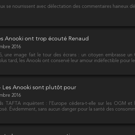
ux se nourrissent avec délectation des commentaires haineux déve
Les Anooki ont trop écouté Renaud
embre 2016
15, une image fait le tour des écrans : un citoyen embrasse un 
lus tard, les Anooki ont conservé leur amour indéfectible pour le
 - Les Anooki sont plutôt pour
embre 2016
ds TAFTA inquiètent : l’Europe cédera-t-elle sur les OGM et 
osé. Évidemment, sans aucun danger pour la santé des consommate