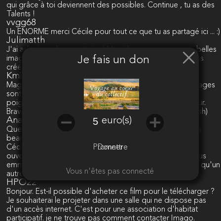
qui grâce à toi deviennent des possibles. Continue , tu as des
Talents !
vvgg68
Un ENORME merci Cécile pour tout ce que tu as partagé ici ... :)
Julimatth
J'ai adoré ce documentaire ! Merci beaucoup pour ces belles
Je fais un don
images et chouettes rencontres. Hâte de voir plus de films
créés par Cécile Hessler !
Kmï freefisf
Magnifique film ! J'ai appris beaucoup de choses. Les images
sont extraordinaires. Très bien filmées. Des témoignages
poignants. Une belle initiative qui mets l'humain à l'honneur.
Bravo Cécile ! Je te tire mon chapeau. Camille ( kmi freefish)
euro(s)
Anadelagua
Quel chouette documentaire, à tout point de vue: de très
beaux plans, des témoignages authentiques (grâce à toi,
Promettre
Donner
Cécile!), une fluidité et un rythme très agréables, et cette
ouverture du coeur, cet enthousiasme qui touchent et nous
emmènent dans l'aventure avec plaisir. On peut enfin voir qu'un
Vous n'êtes pas connecté
autre monde est possible, et y participer... Merci !
HPO22
Bonjour. Est-il possible d'acheter ce film pour le télécharger ?
Je souhaiterai le projeter dans une salle qui ne dispose pas
d'un accès internet. C'est pour une association d'habitat
participatif. je ne trouve pas comment contacter Imago.