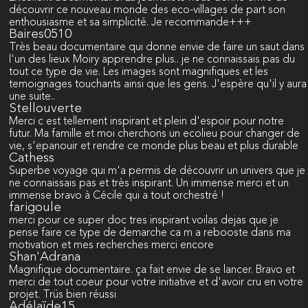
découvrir ce nouveau monde des eco-villages de part son
enthousiasme et sa simplicité. Je recommande+++
Baires0510
Très beau documentaire qui donne envie de faire un saut dans
l'un des lieux Moiry apprendre plus.. je ne connaissais pas du
tout ce type de vie. Les images sont magnifiques et les
temoignages touchants ainsi que les gens. J'espère qu'il y aura
une suite..
Stellouverte
Merci c est tellement inspirant et plein d'espoir pour notre
futur. Ma famille et moi cherchons un ecolieu pour changer de
vie, s'epanouir et rendre ce monde plus beau et plus durable
Cathess
Superbe voyage qui m'a permis de découvrir un univers que je
ne connaissais pas et très inspirant. Un immense merci et un
immense bravo à Cécile qui a tout orchestré !
farigoule
merci pour ce super doc tres inspirant voilas dejas que je
pense faire ce type de demarche ca m a rebooste dans ma
motivation et mes recherches merci encore
Shan'Adrana
Magnifique documentaire. ça fait envie de se lancer. Bravo et
merci de tout coeur pour votre initiative et d'avoir cru en votre
projet. Trüs bien réussi
Adélaïde15