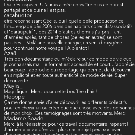
Oui très inspirant ! J'aurais aimée connaître plus ce qui est
partagé et ce qui ne l'est pas.
cacahuetor
etre reconnaissant Cécile, oui ! quelle belle production ce
film.... engagé dès 2006 dans des habitats collectifs/associatifs
et"participatif ", dès 2014 d'autres chemins j'ai pris. Tant
d'années après, tant de choses (belles en autres) se sont
passées..... Voilà une nouvelle énergie, un vent d'oxygène...
pour continuer notre voyage ! A bientot !
Aza8
Très bon documentaire qui m'éclaire sur ce mode de vie que
je connaissais mal. Le format est accessible et court. J'apprécie
beaucoup l'approche du reportage qui permet de découvrir
en simplicité et en toute authenticité ce mode de vie. Super
découverte !
Maylis_
Magnifique ! Merci pour cette bouffée d'air !
Heoppe
Ça me donne envie d´aller découvrir les différents collectifs
pour en choisir un ou créer quelque chose avec des personnes
de mon choix. Ces témoignages sont très motivants. Merci
Madame Spade
Merci à la réalisatrice pour ce travail documentaire inspirant !
J'ai même envie d'en voir plus, car le sujet peut soulever