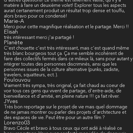
d'autres questions! Le thème est tellement vaste, qu'il y a
matière à faire un deuxième volet! Explorer tous les aspects
aurait certainement produit un résultat trop dense et touffu,
alors bravo pour ce condensé!
Marie-A
Merci pour cette magnifique réalisation et le partage. Merci !!
Elisah
très intéressant merci j'ai partagé !
Planète
C'est chouette c'est très intéressant, mais c'est quand même
très blanc bourgeois tout ça. Ça me semble incohérent de
faire des collectifs fermés dans ce milieux là, sans pour autant y
intégrer toutes des personnes discriminés, ainsi que les
personnes issues de la culture alternative (punks, zadiste,
travelers, squatteurs, ect. ).
Foulouvou
Vraiment très sympa, très original, ça fait chaud au coeur de
voir tous ces gens qui vivent de partage, d'entre-aide, de
bienveillance et d'amitié, en pleine nature !!! ça fait rêver.
JYves
Très bon reportage sur le projet de vie mais quel dommage
de ne jamais montrer ou parler des projets d'architecture et
des espaces de vie. Peut être pour un autre film ?
Lorenzo03
Bravo Cécile et bravo à tous ceux qui ont aidé à réalisé ce