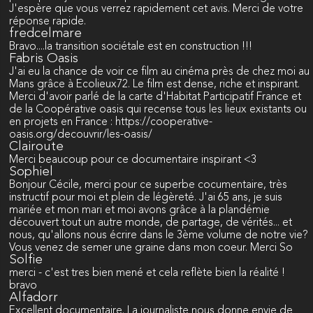
J'espère que vous verrez rapidement cet avis. Merci de votre
réponse rapide.
fredcelmare
Bravo....la transition sociétale est en construction !!!
Fabris Oasis
J'ai eu la chance de voir ce film au cinéma près de chez moi au
Mans grâce à Ecolieux72. Le film est dense, riche et inspirant.
Merci d'avoir parlé de la carte d'Habitat Participatif France et
de la Coopérative oasis qui recense tous les lieux existants ou
en projets en France : https://cooperative-
oasis.org/decouvrir/les-oasis/
Clairoute
Merci beaucoup pour ce documentaire inspirant <3
Sophiel
Bonjour Cécile, merci pour ce superbe cocumentaire, très
instructif pour moi et plein de légèreté. J'ai 65 ans, je suis
mariée et mon mari et moi avons grâce à la plandémie
découvert tout un autre monde, de partage, de vérités... et
nous, qu'allons nous écrire dans le 3ème volume de notre vie?
Vous venez de semer une graine dans mon coeur. Merci So
Solfie
merci - c'est tres bien mené et cela reflète bien la réalité !
bravo
Alfadorr
Excellent documentaire. La journaliste nous donne envie de