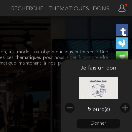
THEMATIQUES
DONS
on, à la mode, aux objets qui nous entourent ? Une
tes ces thématiques pour nous aider à comprendre
imatique maintenant à nos portes. Le résultat ? À
Je fais un don
350 euros
euro(s)
collectés
Donner
Faire un don