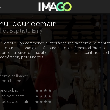
S
hui pour demain
l et Baptiste Emy
lorsque l'on commence à interroger son rapport à l’alimentati
 et pourtant complexe ! Aujourd'hui pour Demain aborde tou
on et trouver des solutions face à une crise sanitaire et cl
dération, pour une fois.
s
nomie et finance
-distribution
and public :
les dominants :
dèles alternatifs :