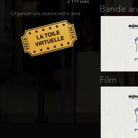
2 119 vues
Bande a
Organiser une séance entre amis :
Film