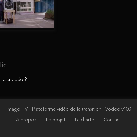
lic
...
à la vidéo ?
Imago TV - Plateforme vidéo de la transition
- Vodoo v100
A propos
Le projet
La charte
Contact