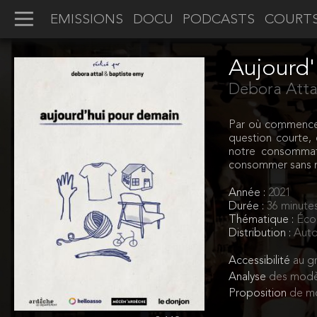
EMISSIONS
DOCU
PODCASTS
COURT
Aujourd'
Debora Atta
Par où commencer 
question courte,
notre consommati
consommer sans mo
Année :
2021
Durée :
36 minute
Thématique :
Éco
Distribution :
Auto
Accessibilité
au gr
Analyse
des modè
Proposition
de mo