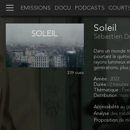
EMISSIONS
DOCU
PODCASTS
COURT
Soleil
Sébastien D
Dans un monde tris
pourtant la quête 
rayons lumineux e
générations, plus
339 vues
Année :
2022
Durée :
2 minutes
Thématique :
Évei
Distribution :
non 
Accessibilité
au gr
Analyse
des modè
Proposition
de mo