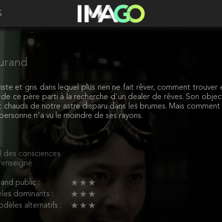
S
urand
te et gris dans lequel plus rien ne fait rêver, comment trouver 
de ce père parti à la recherche d'un dealer de rêves. Son object
t chauds de notre astre disparu dans les brumes. Mais comment
 personne n'a vu le moindre de ses rayons.
l des consciences
renseigné
and public :
les dominants :
dèles alternatifs :