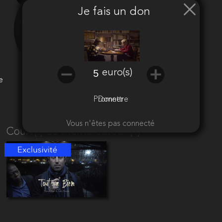
Je fais un don
euro(s)
e
Promettre
Donner
Vous n'êtes pas connecté
Court(s) du même auteur (1)